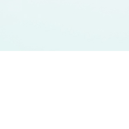
RAPORLAR
Faliyet Raporlar
Diğer Raporlar
Performans Raporları
DİĞER BİLGİ VE RAPORLAR
Sermaye Yapımız
Ticaret Sicil Bilgileri
Bağımsız Denetçi Bilgileri
Hayat Branşı Kar Payı Oranları